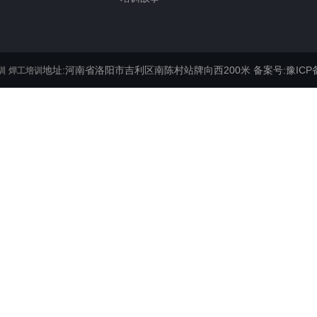
地址:河南省洛阳市吉利区南陈村站牌向西200米
备案号:豫ICP备
训
焊工培训