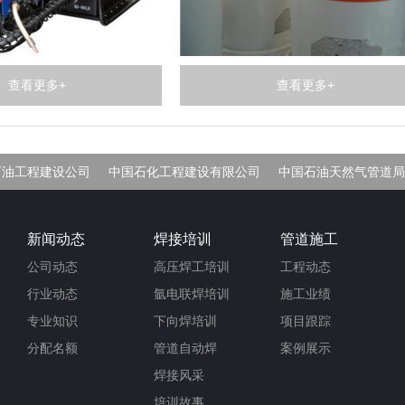
查看更多+
查看更多+
石油工程建设公司
中国石化工程建设有限公司
中国石油天然气管道局
车间
新闻动态
焊接培训
管道施工
公司动态
高压焊工培训
工程动态
行业动态
氩电联焊培训
施工业绩
专业知识
下向焊培训
项目跟踪
分配名额
管道自动焊
案例展示
焊接风采
培训故事