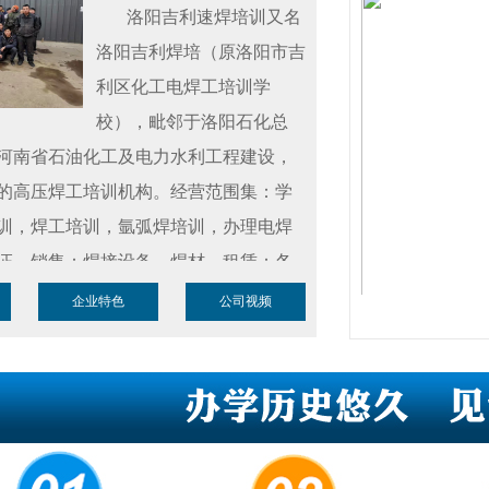
洛阳吉利速焊培训又名
洛阳吉利焊培（原洛阳市吉
利区化工电焊工培训学
校），毗邻于洛阳石化总
河南省石油化工及电力水利工程建设，
的高压焊工培训机构。经营范围集：学
训，焊工培训，氩弧焊培训，办理电焊
证。销售：焊接设备，焊材。租赁：各
道焊接设备及机械发电设备等。公司发
企业特色
公司视频
国内管道焊接技术服务一条龙！
发培训】
洛阳吉利速焊培训拥有
800平米
容纳近百名焊工焊接操作。焊接设备涵
道焊接 **的管管自动焊接设备（氩弧全
，大口径管道全位置自动焊机（大口径