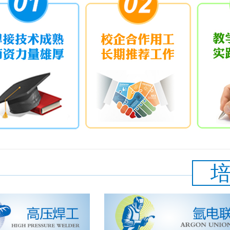
，美国林肯品牌的STT，RMD焊接工艺
自动快速根焊设备，奥太DC-500，熊谷
品...
[更多>>]