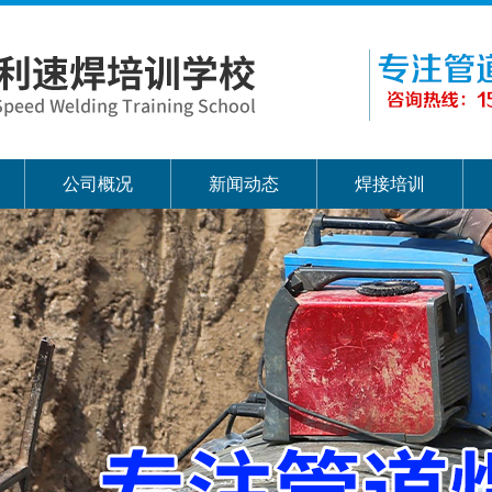
公司概况
新闻动态
焊接培训
公司简介
公司动态
高压焊工
公司视频
行业动态
氩电联
发展历程
专业知识
下向焊
企业特色
分配名额
培训风采
培训故事
管道自动焊