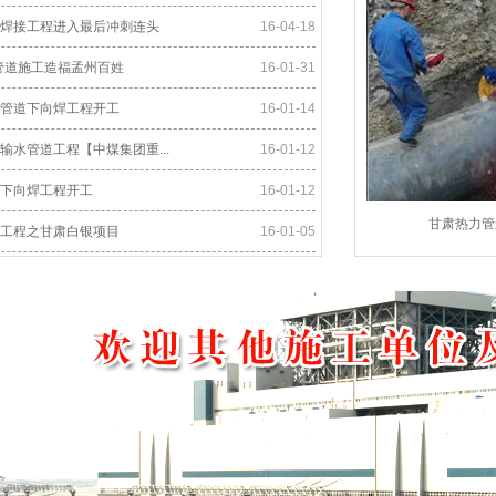
焊接工程进入最后冲刺连头
16-04-18
管道施工造福孟州百姓
16-01-31
管道下向焊工程开工
16-01-14
输水管道工程【中煤集团重...
16-01-12
下向焊工程开工
16-01-12
甘肃热力管
工程之甘肃白银项目
16-01-05