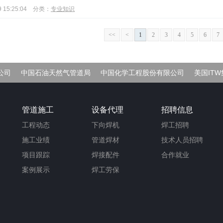
 15:25:04
分类：
专业知识
<<
<
1
2
3
4
5
6
7
公司
中国石油天然气管道局
中国化学工程股份有限公司
美国IT
管道施工
设备代理
招聘信息
工程动态
下向焊机
焊工招聘
施工业绩
管道焊材
技术人员招聘
项目跟踪
焊接配件
合作就业
案例展示
焊工劳保