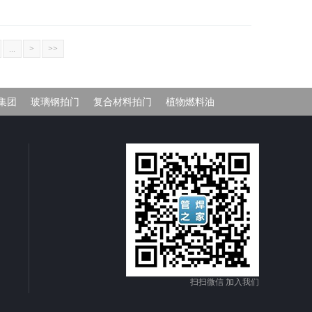
...
>
>>
W集团
玻璃钢拍门
复合材料拍门
植物燃料油
扫扫微信 加入我们