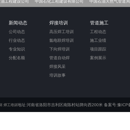
石油工程建设公司
中国石化工程建设有限公司
中国石油天然气管道局
车间
新闻动态
焊接培训
管道施工
公司动态
高压焊工培训
工程动态
行业动态
氩电联焊培训
施工业绩
专业知识
下向焊培训
项目跟踪
分配名额
管道自动焊
案例展示
焊接风采
培训故事
地址:河南省洛阳市吉利区南陈村站牌向西200米
备案号:豫ICP备
训
焊工培训