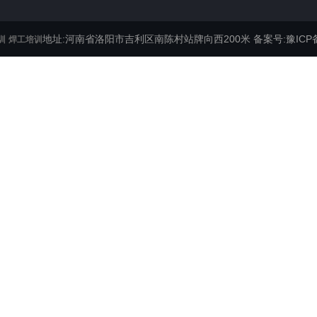
地址:河南省洛阳市吉利区南陈村站牌向西200米
备案号:豫ICP备
训
焊工培训