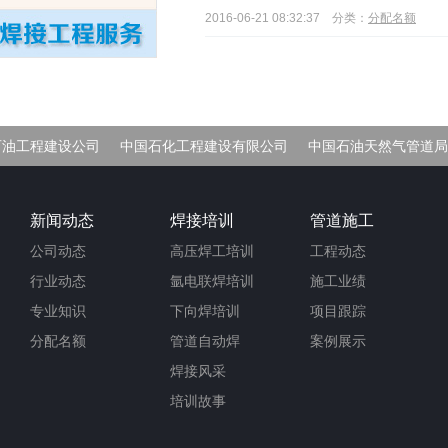
2016-06-21 08:32:37
分类：
分配名额
石油工程建设公司
中国石化工程建设有限公司
中国石油天然气管道局
车间
新闻动态
焊接培训
管道施工
公司动态
高压焊工培训
工程动态
行业动态
氩电联焊培训
施工业绩
专业知识
下向焊培训
项目跟踪
分配名额
管道自动焊
案例展示
焊接风采
培训故事