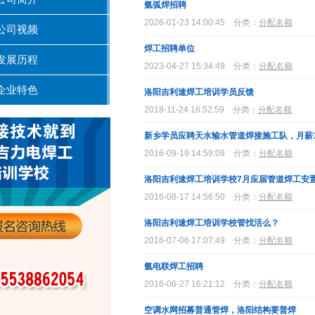
氩弧焊招聘
2026-01-23 14:00:45
分类：
分配名额
公司视频
焊工招聘单位
发展历程
2023-04-27 15:34:49
分类：
分配名额
企业特色
洛阳吉利速焊工培训学员反馈
2018-11-24 16:52:59
分类：
分配名额
新乡学员应聘天水输水管道焊接施工队，月薪12
2016-09-19 14:59:09
分类：
分配名额
洛阳吉利速焊工培训学校7月应届管道焊工安
2016-08-17 14:56:50
分类：
分配名额
洛阳吉利速焊工培训学校管找活么？
2016-07-06 17:07:49
分类：
分配名额
氩电联焊工招聘
2016-06-27 16:21:12
分类：
分配名额
空调水网招募普通管焊，洛阳结构要普焊