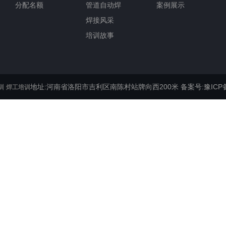
分配名额
管道自动焊
案例展示
焊接风采
培训故事
地址:河南省洛阳市吉利区南陈村站牌向西200米
备案号:豫ICP备
训
焊工培训