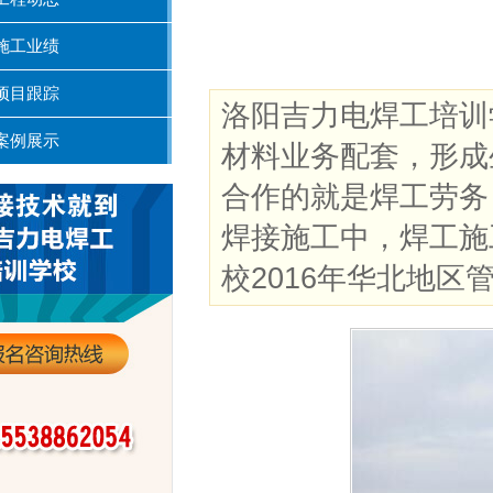
施工业绩
项目跟踪
洛阳吉力电焊工培训
案例展示
材料业务配套，形成
合作的就是焊工劳务，
焊接施工中，焊工施
校2016年华北地