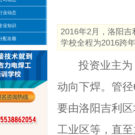
行业动态
专业知识
2016年2月，洛
分配名额
学校全程为2016跨
投资业主为，
动向下焊。管径
要由洛阳吉利区
工业区等，直至