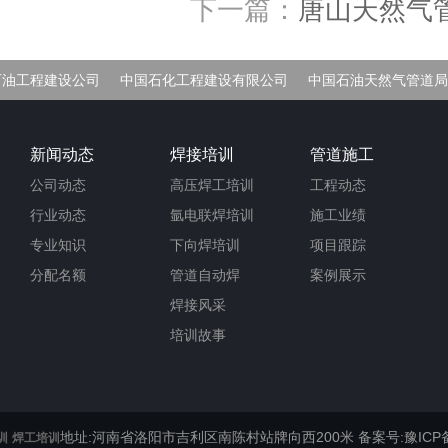
下一篇：
唐山天然气
石油工程建设公司
中国石化工程建设有限公司
中国石油天然气管道局
车间
新闻动态
焊接培训
管道施工
公司动态
高压焊工培训
工程动态
行业动态
氩电联焊培训
施工业绩
专业知识
下向焊培训
项目跟踪
分配名额
管道自动焊
案例展示
焊接风采
培训故事
地址:河南省洛阳市吉利区南陈村站牌向西200米
备案号:豫ICP备
训
焊工培训