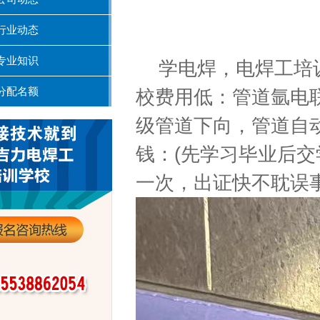
行业动态
专业知识
学电焊，电焊工培
分配名额
校费用低：管道氩电
级管道下向，管道自
钱：
(
先学习毕业后交
一次，出证快不耽误