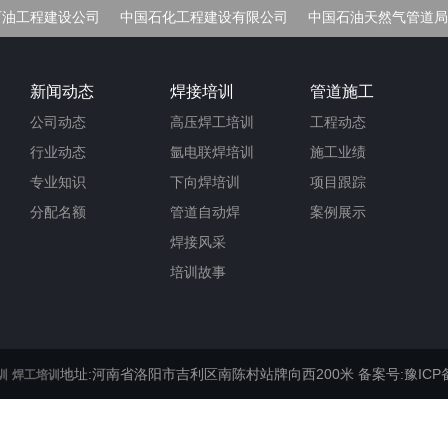
石油工程建设公司
中国石化工程建设有限公司
中国石油天然气管道局
车间
新闻动态
焊接培训
管道施工
公司动态
高压焊工培训
工程动态
行业动态
氩电联焊培训
施工业绩
专业知识
下向焊培训
项目跟踪
分配名额
管道自动焊
案例展示
焊接风采
培训故事
地址:河南省洛阳市吉利区南陈村站牌向西200米
备案号:豫ICP备
训
焊工培训