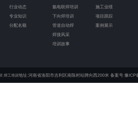
行业动态
氩电联焊培训
施工业绩
专业知识
下向焊培训
项目跟踪
分配名额
管道自动焊
案例展示
焊接风采
培训故事
地址:河南省洛阳市吉利区南陈村站牌向西200米
备案号:豫ICP备
训
焊工培训