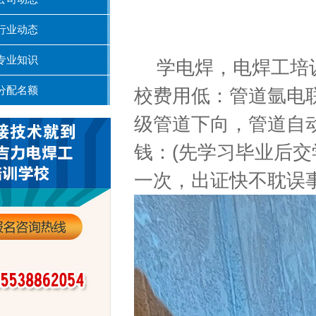
行业动态
专业知识
学电焊，电焊工培
分配名额
校费用低：管道氩电
级管道下向，管道自
钱：
(
先学习毕业后交
一次，出证快不耽误