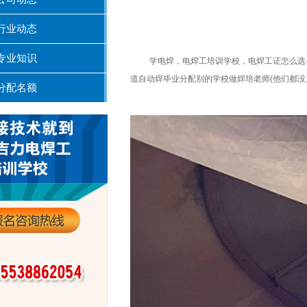
行业动态
专业知识
学电焊，电焊工培训学校，电焊工证怎么选
道自动焊毕业分配别的学校做焊培老师
(
他们都没
分配名额