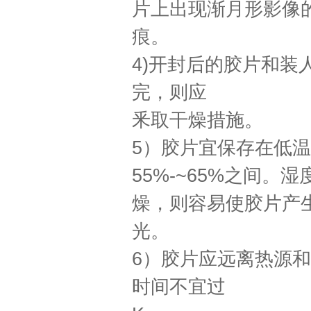
片上出现渐月形影像
痕。
4)
开封后的胶片和装
完，则应
釆取干燥措施。
5
）胶片宜保存在低温
55%-~65%
之间。湿
燥，则容易使胶片产
光。
6
）胶片应远离热源和
时间不宜过