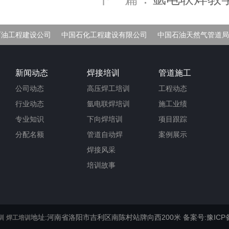
石油工程建设公司
中国石化工程建设有限公司
中国石油天然气管道局
车间
新闻动态
焊接培训
管道施工
公司动态
高压焊工培训
工程动态
行业动态
氩电联焊培训
施工业绩
专业知识
下向焊培训
项目跟踪
分配名额
管道自动焊
案例展示
焊接风采
培训故事
地址:河南省洛阳市吉利区南陈村站牌向西200米
备案号:豫ICP备
训
焊工培训