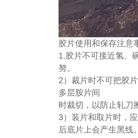
胶片使用和保存注意
1.
胶片不可接近氢、
努。
2
）裁片时不可把胶片
多层胺片间
时裁切，以防止轧刀
3
）装片和取片时，应
后底片上会产生黑线